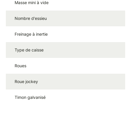
Masse mini à vide
1
Nombre d'essieu
1
Freinage à inertie
N
Type de caisse
B
Roues
1
Roue jockey
Ø
Timon galvanisé
e