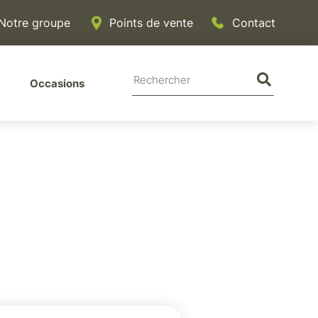
Notre groupe
Points de vente
Contact
Rechercher
Rechercher
Rechercher
Occasions
sur
sur
le
site
le
site