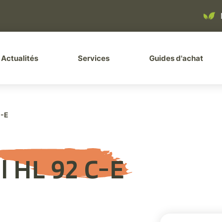
ller à la recherche
Actualités
Services
Guides d'achat
C-E
hl HL 92 C-E