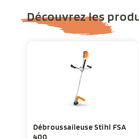
Découvrez les produ
Débroussaileuse Stihl FSA
400