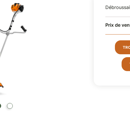
Débroussail
Prix de ven
TR