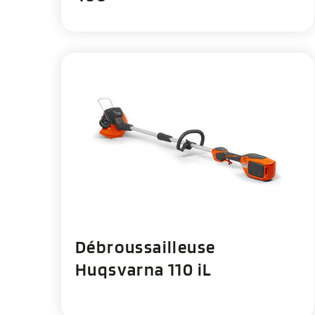
Débroussailleuse
Huqsvarna 110 iL