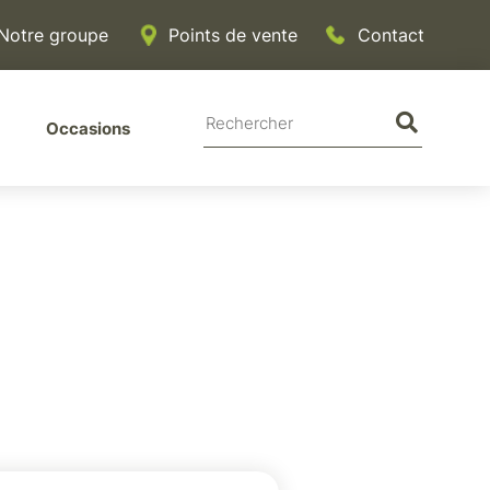
Notre groupe
Points de vente
Contact
Rechercher
Rechercher
Rechercher
Occasions
sur
sur
le
site
le
site