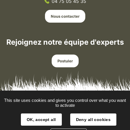
04 75 05 45 35
Nous contacter
Rejoignez notre équipe d'experts
Postuler
This site uses cookies and gives you control over what you want
Mentions légales
to activate
Données personnelles
OK, accept all
Deny all cookies
Plan du site