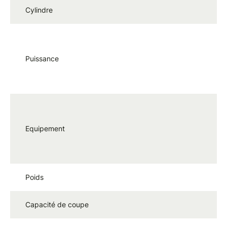
Cylindre
6
1
Puissance
2
N
Equipement
2 
Poids
4
Capacité de coupe
1